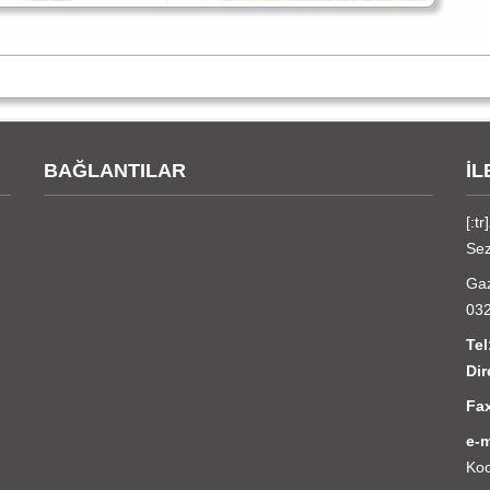
BAĞLANTILAR
İL
[:tr]
Se
Gaz
03
T
Di
Fa
e-m
Koc