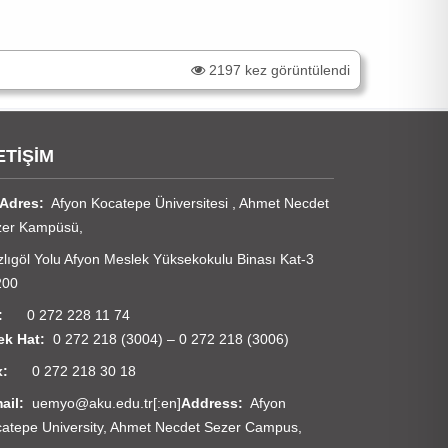
2197 kez görüntülendi
ETİŞİM
Adres:
Afyon Kocatepe Üniversitesi , Ahmet Necdet
zer Kampüsü,
lıgöl Yolu Afyon Meslek Yüksekokulu Binası Kat-3
200
el:
0 272 228 11 74
rek Hat:
0 272 218 (3004) – 0 272 218 (3006)
x:
0 272 218 30 18
ail:
uemyo@aku.edu.tr[:en]
Address:
Afyon
atepe University, Ahmet Necdet Sezer Campus,