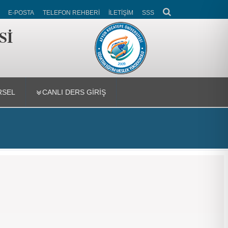
E-POSTA
TELEFON REHBERİ
İLETİŞİM
SSS
Sİ
RSEL
CANLI DERS GİRİŞ