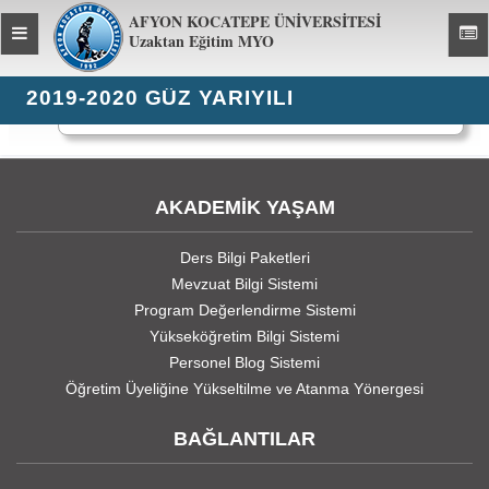
AFYON KOCATEPE ÜNİVERSİTESİ
Toggle
Toggl
Uzaktan Eğitim MYO
global
global
navigation
navig
2019-2020 GÜZ YARIYILI
2214 kez görüntülendi
AKADEMİK YAŞAM
Ders Bilgi Paketleri
Mevzuat Bilgi Sistemi
Program Değerlendirme Sistemi
Yükseköğretim Bilgi Sistemi
Personel Blog Sistemi
Öğretim Üyeliğine Yükseltilme ve Atanma Yönergesi
BAĞLANTILAR