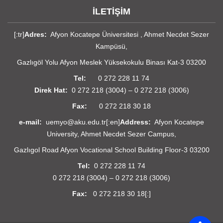
İLETİŞİM
[:tr]
Adres:
Afyon Kocatepe Üniversitesi , Ahmet Necdet Sezer
Kampüsü,
Gazlıgöl Yolu Afyon Meslek Yüksekokulu Binası Kat-3 03200
Tel:
0 272 228 11 74
Direk Hat:
0 272 218 (3004) – 0 272 218 (3006)
Fax:
0 272 218 30 18
e-mail:
uemyo@aku.edu.tr[:en]
Address:
Afyon Kocatepe
University, Ahmet Necdet Sezer Campus,
Gazlıgol Road Afyon Vocational School Building Floor-3 03200
Tel:
0 272 228 11 74
0 272 218 (3004) – 0 272 218 (3006)
Fax:
0 272 218 30 18[:]