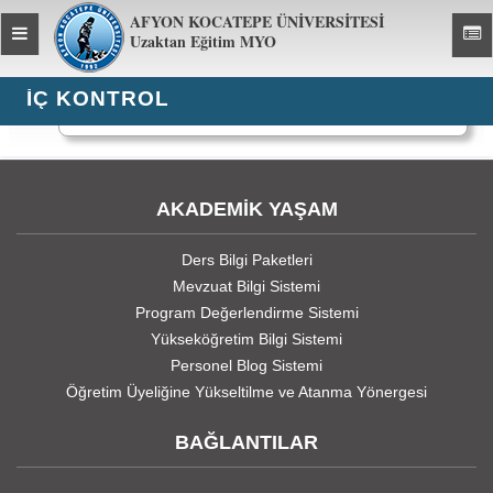
AFYON KOCATEPE ÜNİVERSİTESİ
Toggle
Toggl
Uzaktan Eğitim MYO
global
global
navigation
navig
İÇ KONTROL
973 kez görüntülendi
AKADEMİK YAŞAM
Ders Bilgi Paketleri
Mevzuat Bilgi Sistemi
Program Değerlendirme Sistemi
Yükseköğretim Bilgi Sistemi
Personel Blog Sistemi
Öğretim Üyeliğine Yükseltilme ve Atanma Yönergesi
BAĞLANTILAR