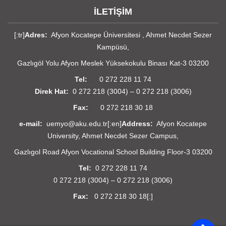
İLETİŞİM
[:tr]
Adres:
Afyon Kocatepe Üniversitesi , Ahmet Necdet Sezer
Kampüsü,
Gazlıgöl Yolu Afyon Meslek Yüksekokulu Binası Kat-3 03200
Tel:
0 272 228 11 74
Direk Hat:
0 272 218 (3004) – 0 272 218 (3006)
Fax:
0 272 218 30 18
e-mail:
uemyo@aku.edu.tr[:en]
Address:
Afyon Kocatepe
University, Ahmet Necdet Sezer Campus,
Gazlıgol Road Afyon Vocational School Building Floor-3 03200
Tel:
0 272 228 11 74
0 272 218 (3004) – 0 272 218 (3006)
Fax:
0 272 218 30 18[:]