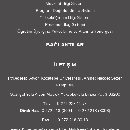
Mevzuat Bilgi Sistemi
Program Değerlendirme Sistemi
Yükseköğretim Bilgi Sistemi
Personel Blog Sistemi
Öğretim Üyeliğine Yükseltilme ve Atanma Yönergesi
BAĞLANTILAR
İLETİŞİM
[:tr]
Adres:
Afyon Kocatepe Üniversitesi , Ahmet Necdet Sezer
Kampüsü,
Gazlıgöl Yolu Afyon Meslek Yüksekokulu Binası Kat-3 03200
Tel:
0 272 228 11 74
Direk Hat:
0 272 218 (3004) – 0 272 218 (3006)
Fax:
0 272 218 30 18
e-mail:
uemyo@aku.edu.tr[:en]
Address:
Afyon Kocatepe