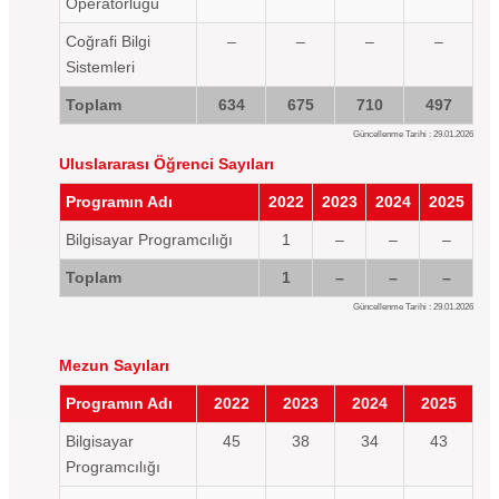
Operatörlüğü
Coğrafi Bilgi
–
–
–
–
Sistemleri
Toplam
634
675
710
497
Güncellenme Tarihi : 29.01.2026
Uluslararası Öğrenci Sayıları
Programın Adı
2022
2023
2024
2025
Bilgisayar Programcılığı
1
–
–
–
Toplam
1
–
–
–
Güncellenme Tarihi : 29.01.2026
Mezun Sayıları
Programın Adı
2022
2023
2024
2025
Bilgisayar
45
38
34
43
Programcılığı