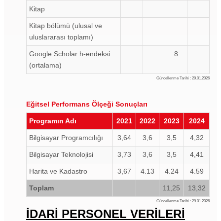
Kitap
Kitap bölümü (ulusal ve
uluslararası toplamı)
Google Scholar h-endeksi
8
(ortalama)
Güncellenme Tarihi : 29.01.2026
Eğitsel Performans Ölçeği Sonuçları
Programın Adı
2021
2022
2023
2024
Bilgisayar Programcılığı
3,64
3,6
3,5
4,32
Bilgisayar Teknolojisi
3,73
3,6
3,5
4,41
Harita ve Kadastro
3,67
4.13
4.24
4.59
Toplam
11,25
13,32
Güncellenme Tarihi : 29.01.2026
İDARİ PERSONEL VERİLERİ