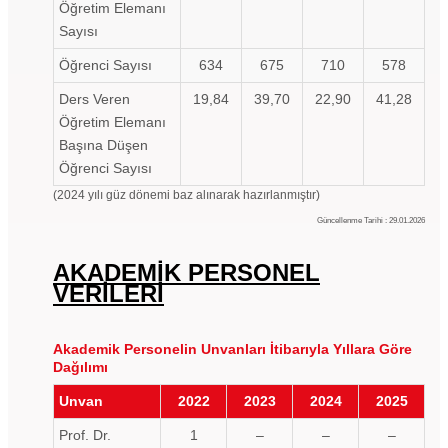
Öğretim Elemanı
Sayısı
Öğrenci Sayısı
634
675
710
578
Ders Veren
19,84
39,70
22,90
41,28
Öğretim Elemanı
Başına Düşen
Öğrenci Sayısı
(2024 yılı güz dönemi baz alınarak hazırlanmıştır)
Güncellenme Tarihi : 29.01.2026
AKADEMİK PERSONEL
VERİLERİ
Akademik Personelin Unvanları İtibarıyla Yıllara Göre
Dağılımı
Unvan
2022
2023
2024
2025
Prof. Dr.
1
–
–
–