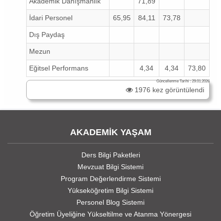
Akademik Danışmanlık
71,89
İdari Personel
65,95
84,11
73,78
Dış Paydaş
Mezun
Eğitsel Performans
4,34
4,34
73,80
Güncellenme Tarihi : 29.01.2026
1976 kez görüntülendi
AKADEMİK YAŞAM
Ders Bilgi Paketleri
Mevzuat Bilgi Sistemi
Program Değerlendirme Sistemi
Yükseköğretim Bilgi Sistemi
Personel Blog Sistemi
Öğretim Üyeliğine Yükseltilme ve Atanma Yönergesi