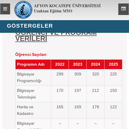
AFYON KOCATEPE ÜNİVERSİTESİ
Toggle
Toggl
Uzaktan Eğitim MYO
global
global
navigation
navig
GÖSTERGELER
ÖĞRENCİ VE PROGRAM
VERİLERİ
Öğrenci Sayıları
Programın Adı
2022
2023
2024
2025
Bilgisayar
299
309
320
225
Programcılığı
Bilgisayar
170
197
212
150
Teknolojisi
Harita ve
165
169
178
122
Kadastro
Bilgisayar
–
–
–
–