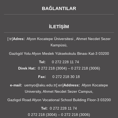
BAĞLANTILAR
İLETİŞİM
[:tr]
Adres:
Afyon Kocatepe Üniversitesi , Ahmet Necdet Sezer
Kampüsü,
Gazlıgöl Yolu Afyon Meslek Yüksekokulu Binası Kat-3 03200
Tel:
0 272 228 11 74
Direk Hat:
0 272 218 (3004) – 0 272 218 (3006)
Fax:
0 272 218 30 18
e-mail:
uemyo@aku.edu.tr[:en]
Address:
Afyon Kocatepe
University, Ahmet Necdet Sezer Campus,
Gazlıgol Road Afyon Vocational School Building Floor-3 03200
Tel:
0 272 228 11 74
0 272 218 (3004) – 0 272 218 (3006)