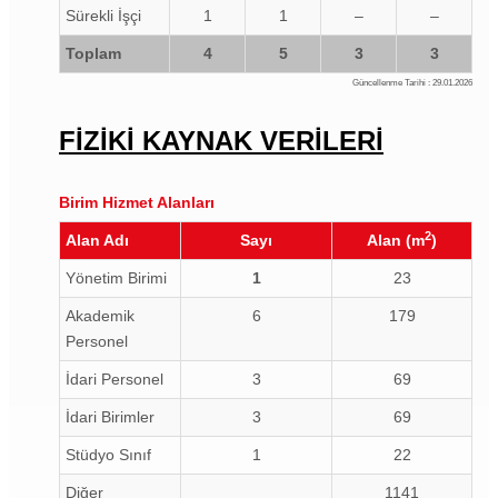
Sürekli İşçi
1
1
–
–
Toplam
4
5
3
3
Güncellenme Tarihi : 29.01.2026
FİZİKİ KAYNAK VERİLERİ
Birim Hizmet Alanları
2
Alan Adı
Sayı
Alan (m
)
Yönetim Birimi
1
23
Akademik
6
179
Personel
İdari Personel
3
69
İdari Birimler
3
69
Stüdyo Sınıf
1
22
Diğer
1141