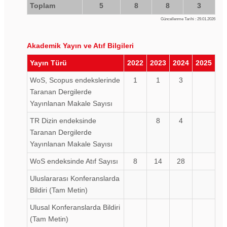
Toplam
5
8
8
3
Güncellenme Tarihi : 29.01.2026
Akademik Yayın ve Atıf Bilgileri
Yayın Türü
2022
2023
2024
2025
WoS, Scopus endekslerinde
1
1
3
Taranan Dergilerde
Yayınlanan Makale Sayısı
TR Dizin endeksinde
8
4
Taranan Dergilerde
Yayınlanan Makale Sayısı
WoS endeksinde Atıf Sayısı
8
14
28
Uluslararası Konferanslarda
Bildiri (Tam Metin)
Ulusal Konferanslarda Bildiri
(Tam Metin)