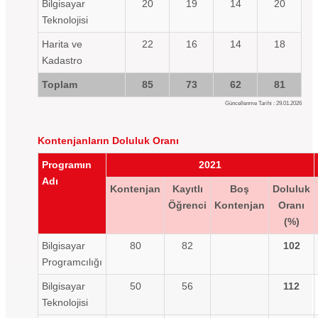
Bilgisayar
20
19
14
20
Teknolojisi
Harita ve
22
16
14
18
Kadastro
Toplam
85
73
62
81
Güncellenme Tarihi : 29.01.2026
Kontenjanların Doluluk Oranı
Programın
2021
Adı
Kontenjan
Kayıtlı
Boş
Doluluk
Öğrenci
Kontenjan
Oranı
(%)
Bilgisayar
80
82
102
Programcılığı
Bilgisayar
50
56
112
Teknolojisi