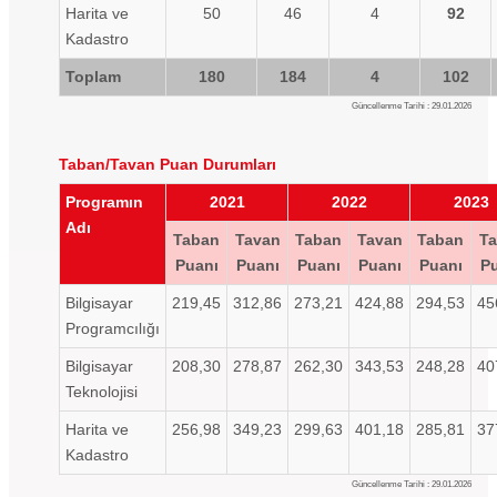
Harita ve
50
46
4
92
Kadastro
Toplam
180
184
4
102
Güncellenme Tarihi : 29.01.2026
Taban/Tavan Puan Durumları
Programın
2021
2022
2023
Adı
Taban
Tavan
Taban
Tavan
Taban
Ta
Puanı
Puanı
Puanı
Puanı
Puanı
P
Bilgisayar
219,45
312,86
273,21
424,88
294,53
45
Programcılığı
Bilgisayar
208,30
278,87
262,30
343,53
248,28
40
Teknolojisi
Harita ve
256,98
349,23
299,63
401,18
285,81
37
Kadastro
Güncellenme Tarihi : 29.01.2026