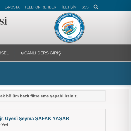
E-POSTA
TELEFON REHBERİ
İLETİŞİM
SSS
Sİ
RSEL
CANLI DERS GİRİŞ
ek bölüm bazlı filtreleme yapabilirsiniz.
ğr. Üyesi̇ Şeyma ŞAFAK YAŞAR
 Yrd.