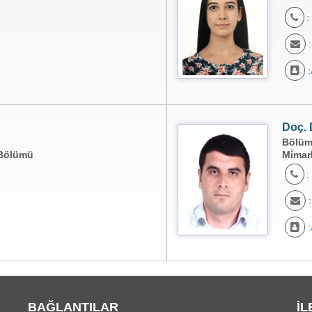
:
:
:
Doç. 
Bölüm 
̇ Bölümü
Mi̇mar
:
:
:
BAĞLANTILAR
İL