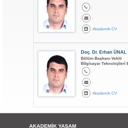
:
:
:
Akademik CV
Doç. Dr. Erhan ÜNAL
Bölüm Başkanı Vekili
Bi̇lgi̇sayar Teknoloji̇leri
:
:
:
Akademik CV
AKADEMİK YAŞAM