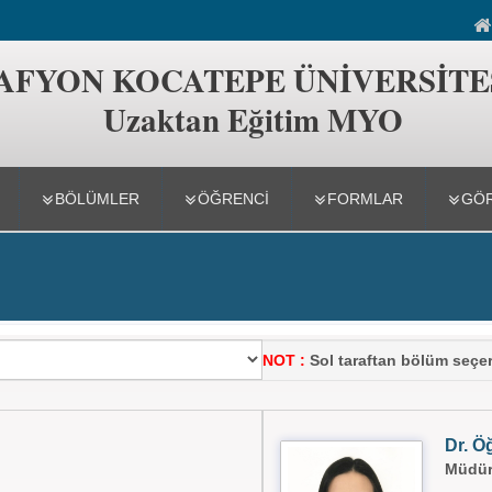
ğitim MYO
AFYON KOCATEPE ÜNİVERSİTE
Uzaktan Eğitim MYO
BÖLÜMLER
ÖĞRENCİ
FORMLAR
GÖ
NOT :
Sol taraftan bölüm seçer
Dr. Ö
Müdür