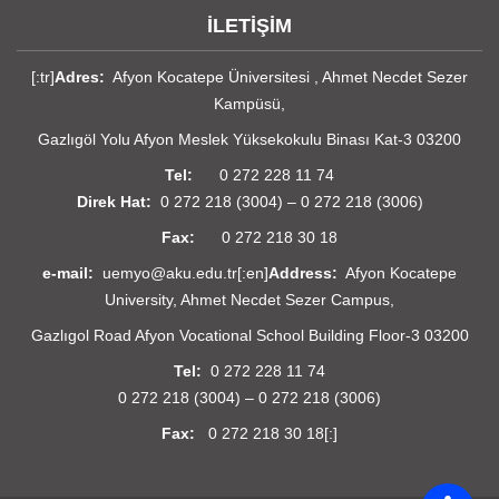
İLETİŞİM
[:tr]
Adres:
Afyon Kocatepe Üniversitesi , Ahmet Necdet Sezer
Kampüsü,
Gazlıgöl Yolu Afyon Meslek Yüksekokulu Binası Kat-3 03200
Tel:
0 272 228 11 74
Direk Hat:
0 272 218 (3004) – 0 272 218 (3006)
Fax:
0 272 218 30 18
e-mail:
uemyo@aku.edu.tr[:en]
Address:
Afyon Kocatepe
University, Ahmet Necdet Sezer Campus,
Gazlıgol Road Afyon Vocational School Building Floor-3 03200
Tel:
0 272 228 11 74
0 272 218 (3004) – 0 272 218 (3006)
Fax:
0 272 218 30 18[:]