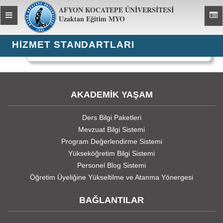
AFYON KOCATEPE ÜNİVERSİTESİ
Toggle
Toggl
Uzaktan Eğitim MYO
global
global
navigation
navig
HIZMET STANDARTLARI
4387 kez görüntülendi
AKADEMİK YAŞAM
Ders Bilgi Paketleri
Mevzuat Bilgi Sistemi
Program Değerlendirme Sistemi
Yükseköğretim Bilgi Sistemi
Personel Blog Sistemi
Öğretim Üyeliğine Yükseltilme ve Atanma Yönergesi
BAĞLANTILAR